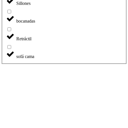
Sillones
bocanadas
Retráctil
sofá cama